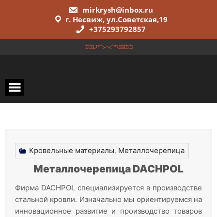
Перейти
mirkrysh@inbox.ru
к
г. Несвиж, ул.Советская,19
содержимому
+375293792857
Кровельные материалы
Металлочерепица
,
Металлочерепица DACHPOL
Фирма DACHPOL специализируется в производстве
стальной кровли. Изначально мы ориентируемся на
инновационное развитие и производство товаров